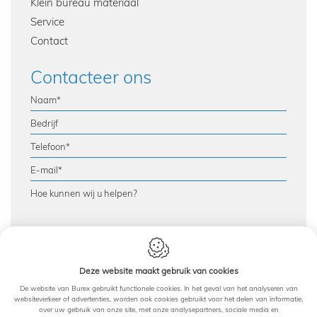
Klein bureau materiaal
Service
Contact
Contacteer ons
This site is protected by reCAPTCHA and the Google
Privacy Policy
Deze website maakt gebruik van cookies
and
Terms of Service
apply.
De website van Burex gebruikt functionele cookies. In het geval van het analyseren van
websiteverkeer of advertenties, worden ook cookies gebruikt voor het delen van informatie,
Versturen
over uw gebruik van onze site, met onze analysepartners, sociale media en