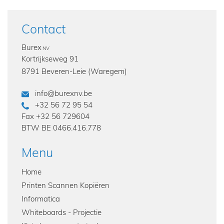
Contact
Burex
NV
Kortrijkseweg 91
8791 Beveren-Leie (Waregem)
info@burexnv.be
+32 56 72 95 54
Fax
+32 56 729604
BTW
BE 0466.416.778
Menu
Home
Printen Scannen Kopiëren
Informatica
Whiteboards - Projectie