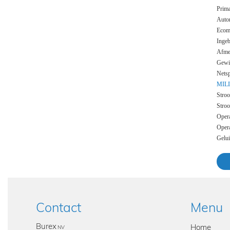
Prima
Autom
Ecom
Inge
Afme
Gewi
Netsp
MIL
Stroo
Stro
Opera
Opera
Gelu
Contact
Menu
Burex
Home
NV