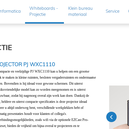
Whiteboards -
Klein bureau
Informatica
Service
Projectie
materiaal
TIE
OJECTOR PJ WXC1110
mpacte en veelzijdige PJ WXC1110 kan u helpen om een grootse
k te maken in kleine ruimten, besloten vergaderruimten en ondermaatse
en. Bovendien is hij ideaal voor gewone schermen. Dit uiterst
iksvriendelijke model kan zo worden meegenomen en is uiterst
uwbaar, zodat hij nagenoeg overal zijn werk kan doen. Dankzij de
e, heldere en uiterst compacte specificaties is deze projector ideaal
er u altijd onderweg bent, verschillende werkplekken hebt of
matig presentaties houdt voor klanten of collega's.
Previous
rbindingsmogelijkheden, zoals wifi via de optionele EZCast Pro-
eset, bieden de vrijheid om bijna overal te projecteren en te