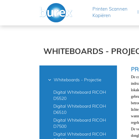
Printen Scannen
Kopiëren
WHITEBOARDS - PROJEC
PR
De co
Whiteboards - Projectie
indru
lokal
Digital Whiteboard RICOH
gebru
D5520
betro
Digital Whiteboard RICOH
licht
D6510
wanne
Digital Whiteboard RICOH
regel
D7500
De ve
Digital Whiteboard RICOH
dongl