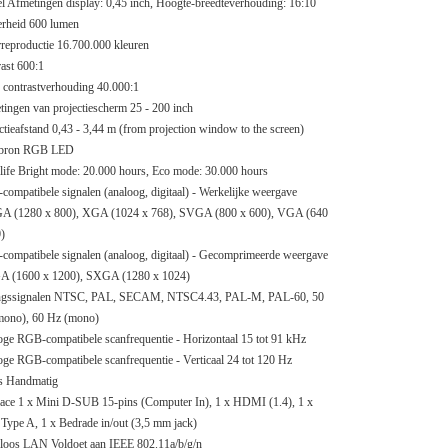
l Afmetingen display: 0,45 inch, Hoogte-breedteverhouding: 16:10
erheid 600 lumen
reproductie 16.700.000 kleuren
ast 600:1
contrastverhouding 40.000:1
ingen van projectiescherm 25 - 200 inch
ctieafstand 0,43 - 3,44 m (from projection window to the screen)
tbron RGB LED
ife Bright mode: 20.000 hours, Eco mode: 30.000 hours
ompatibele signalen (analoog, digitaal) - Werkelijke weergave
 (1280 x 800), XGA (1024 x 768), SVGA (800 x 600), VGA (640
)
ompatibele signalen (analoog, digitaal) - Gecomprimeerde weergave
 (1600 x 1200), SXGA (1280 x 1024)
ngssignalen NTSC, PAL, SECAM, NTSC4.43, PAL-M, PAL-60, 50
mono), 60 Hz (mono)
ge RGB-compatibele scanfrequentie - Horizontaal 15 tot 91 kHz
ge RGB-compatibele scanfrequentie - Verticaal 24 tot 120 Hz
s Handmatig
face 1 x Mini D-SUB 15-pins (Computer In), 1 x HDMI (1.4), 1 x
ype A, 1 x Bedrade in/out (3,5 mm jack)
loos LAN Voldoet aan IEEE 802.11a/b/g/n