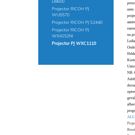
D8600
prese
Projector RICOH PJ
niets
WU5570
proje
Projector RICOH PJ S2440
aantr
razen
Projector RICOH PJ
nu pr
WX4152NI
Ledla
Projector PJ WXC1110
Onder
Helde
Korte
Uiter
NB: O
Adobe
docum
optre
geval
afbee
prog
ALG
Proj
Resol