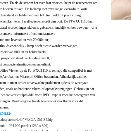
nteren. En als de stroom het even laat afweten, helpt de reserveaccu om
 te hoeven missen. De ledlamp met extra lange levensduur, korte
ctieafstand en helderheid van 600 lm maakt dit product nóg
ekkelijker, terwijl u effectiever wordt dan ooit. De PJWXC1110 kan
dsnel worden ingesteld en is gebruiksvriendelijk en betrouwbaar - of u
esenteert, informeert of enthousiasmeert.
mp met levensduur van 20.000 uur;
houdsvriendelijk - lamp hoeft niet te worden vervangen;
rheid van 600 lm en helder beeld;
 projectieafstand: verhouding van 0,8;
st compacte afmetingen en superlicht.
ffice Viewer op de PJ WXC1110 is een app die compatibel is met
 Acrobat- en Microsoft Office-bestanden. Afhankelijk van het
ent kunnen echter onverwachte problemen tijdens de weergave
den, zoals ontbrekende tekens of opmaakwijzigingen. Gebruik in dat
 het conversiehulpmiddel voor JPEG, type A voor het weergeven van
ldingen. Raadpleeg uw lokale leverancier van Ricoh voor dit
ramma.
EMEEN
ectiesysteem 0,45" WXGA DMD Chip
utie 1.024.000 pixels (1280 x 800)