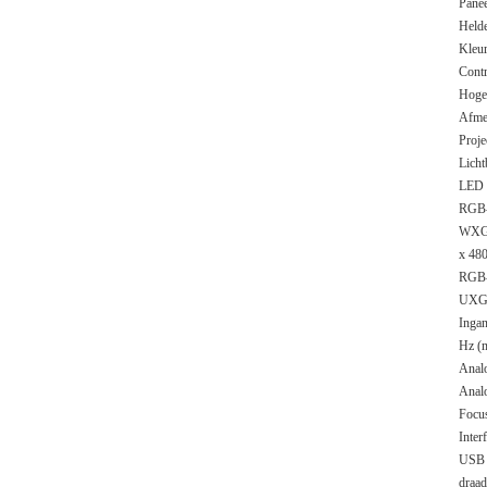
Panee
Held
Kleur
Contr
Hoge 
Afmet
Proje
Lich
LED l
RGB-c
WXGA
x 480
RGB-c
UXGA
Inga
Hz (
Analo
Analo
Focu
Inter
USB T
draad