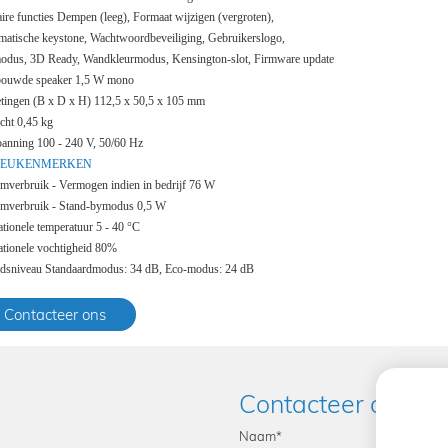
ire functies Dempen (leeg), Formaat wijzigen (vergroten),
atische keystone, Wachtwoordbeveiliging, Gebruikerslogo,
odus, 3D Ready, Wandkleurmodus, Kensington-slot, Firmware update
bouwde speaker 1,5 W mono
tingen (B x D x H) 112,5 x 50,5 x 105 mm
cht 0,45 kg
anning 100 - 240 V, 50/60 Hz
IEUKENMERKEN
mverbruik - Vermogen indien in bedrijf 76 W
omverbruik - Stand-bymodus 0,5 W
tionele temperatuur 5 - 40 °C
tionele vochtigheid 80%
idsniveau Standaardmodus: 34 dB, Eco-modus: 24 dB
Contacteer ons
Contacteer ons