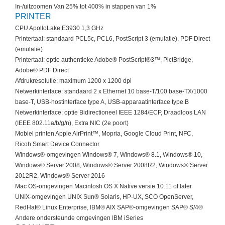
In-/uitzoomen Van 25% tot 400% in stappen van 1%
PRINTER
CPU ApolloLake E3930 1,3 GHz
Printertaal: standaard PCL5c, PCL6, PostScript 3 (emulatie), PDF Direct
(emulatie)
Printertaal: optie authentieke Adobe® PostScript®3™, PictBridge,
Adobe® PDF Direct
Afdrukresolutie: maximum 1200 x 1200 dpi
Netwerkinterface: standaard 2 x Ethernet 10 base-T/100 base-TX/1000
base-T, USB-hostinterface type A, USB-apparaatinterface type B
Netwerkinterface: optie Bidirectioneel IEEE 1284/ECP, Draadloos LAN
(IEEE 802.11a/b/g/n), Extra NIC (2e poort)
Mobiel printen Apple AirPrint™, Mopria, Google Cloud Print, NFC,
Ricoh Smart Device Connector
Windows®-omgevingen Windows® 7, Windows® 8.1, Windows® 10,
Windows® Server 2008, Windows® Server 2008R2, Windows® Server
2012R2, Windows® Server 2016
Mac OS-omgevingen Macintosh OS X Native versie 10.11 of later
UNIX-omgevingen UNIX Sun® Solaris, HP-UX, SCO OpenServer,
RedHat® Linux Enterprise, IBM® AIX SAP®-omgevingen SAP® S/4®
Andere ondersteunde omgevingen IBM iSeries