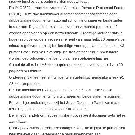
nieuwe functies eenvoudig worden gedownload.
CONTA
De IM C2500 is voorzien van een Automatic Reverse Document Feeder
(ARDF). Deze documentinvoer automatiseert het scanproces door
dubbelzijdige documenten automatisch om te draaien en beide zijden
te scannen. Digitale informatie kan worden verspreid per e-mail of
worden opgeslagen op een netwerklocatie. Prachtige kleurenprints in
hoge resolutie worden met een snelheid van maar liefst 20 pagina's per
minuut afgeleverd dankzij het krachtige vermogen van de alles-in-1 A3-
printer. Brochures met levendige kleuren en banners kunnen intern
worden geproduceerd met behulp van een optionele finisher.
Complete alles-in-1 A3-kleurenprinter met een uitvoersnelheid van 20
pagina's per minuut.
Onderdeel van een serie intelligente en gebruiksvriendelijke alles-in-1
A3-kleurenprinters.
De documentinvoer (ARDF) automatiseert het scanproces door
dubbelzijdige documenten om te draaien en beide zijden te scannen.
Eenvoudige bediening dankzij het Smart Operation Panel van maar
liefst 10,1 inch en de intuïtieve gebruiksinterface.
De milieuvriendelijke nietloze finisher (optie) perst documentsets netjes
aan elkaar.
Dankzij de Always Current Technology™ van Ricoh past de printer zich
heel makkelijk aan veranderende bedrijfsbehoeften aan.