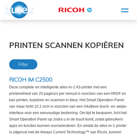
HOME
PRINTE
PRINTEN SCANNEN KOPIËREN
SCANN
KOPIËR
Filter
INFORM
RICOH IM C2500
WHITE
- PROJ
Deze complete en intelligente alles-in-1 A3-printer met een
printsnelheid van 25 pagina's per minuut is voorzien van een ARDF en
kan printen, kopiëren en scannen in kleur. Het Smart Operation Panel
KLEI
van maar liefst 10,1 inch is voorzien van een intuïtieve touch- en swipe-
BURE
interface voor een eenvoudige bediening. Om tijd te besparen, licht het
MATERI
Smart Operation Panel op zodra u in de buurt komt, zodat gebruikers
apps en functies kunnen voorselecteren. En omdat de alles-in-1 printer
SERVICE
is uitgerust met de Always Current Technology™ van Ricoh, kunnen