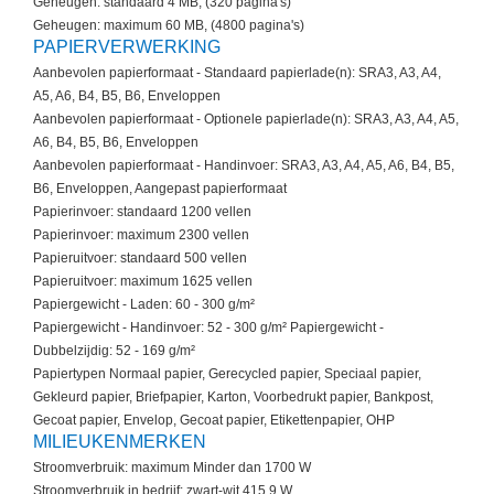
Geheugen: standaard 4 MB, (320 pagina's)
Geheugen: maximum 60 MB, (4800 pagina's)
PAPIERVERWERKING
Aanbevolen papierformaat - Standaard papierlade(n): SRA3, A3, A4,
A5, A6, B4, B5, B6, Enveloppen
Aanbevolen papierformaat - Optionele papierlade(n): SRA3, A3, A4, A5,
A6, B4, B5, B6, Enveloppen
Aanbevolen papierformaat - Handinvoer: SRA3, A3, A4, A5, A6, B4, B5,
B6, Enveloppen, Aangepast papierformaat
Papierinvoer: standaard 1200 vellen
Papierinvoer: maximum 2300 vellen
Papieruitvoer: standaard 500 vellen
Papieruitvoer: maximum 1625 vellen
Papiergewicht - Laden: 60 - 300 g/m²
Papiergewicht - Handinvoer: 52 - 300 g/m² Papiergewicht -
Dubbelzijdig: 52 - 169 g/m²
Papiertypen Normaal papier, Gerecycled papier, Speciaal papier,
Gekleurd papier, Briefpapier, Karton, Voorbedrukt papier, Bankpost,
Gecoat papier, Envelop, Gecoat papier, Etikettenpapier, OHP
MILIEUKENMERKEN
Stroomverbruik: maximum Minder dan 1700 W
Stroomverbruik in bedrijf: zwart-wit 415,9 W