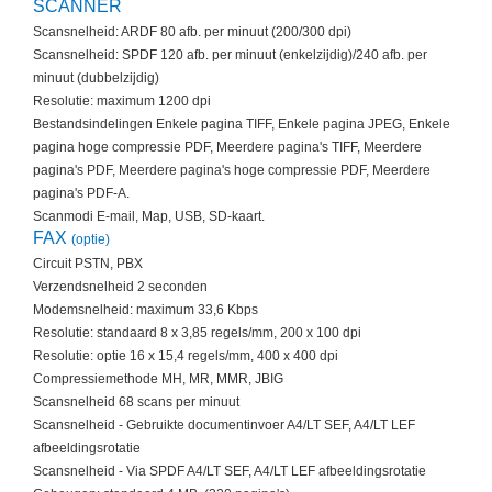
SCANNER
Scansnelheid: ARDF 80 afb. per minuut (200/300 dpi)
Scansnelheid: SPDF 120 afb. per minuut (enkelzijdig)/240 afb. per
minuut (dubbelzijdig)
Resolutie: maximum 1200 dpi
Bestandsindelingen Enkele pagina TIFF, Enkele pagina JPEG, Enkele
pagina hoge compressie PDF, Meerdere pagina's TIFF, Meerdere
pagina's PDF, Meerdere pagina's hoge compressie PDF, Meerdere
pagina's PDF-A.
Scanmodi E-mail, Map, USB, SD-kaart.
FAX
(optie)
Circuit PSTN, PBX
Verzendsnelheid 2 seconden
Modemsnelheid: maximum 33,6 Kbps
Resolutie: standaard 8 x 3,85 regels/mm, 200 x 100 dpi
Resolutie: optie 16 x 15,4 regels/mm, 400 x 400 dpi
Compressiemethode MH, MR, MMR, JBIG
Scansnelheid 68 scans per minuut
Scansnelheid - Gebruikte documentinvoer A4/LT SEF, A4/LT LEF
afbeeldingsrotatie
Scansnelheid - Via SPDF A4/LT SEF, A4/LT LEF afbeeldingsrotatie