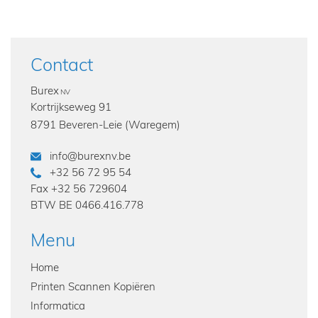
Contact
Burex
NV
Kortrijkseweg 91
8791 Beveren-Leie (Waregem)
info@burexnv.be
+32 56 72 95 54
Fax
+32 56 729604
BTW
BE 0466.416.778
Menu
Home
Printen Scannen Kopiëren
Informatica