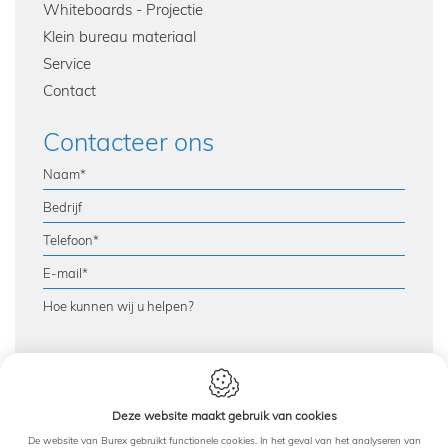
Whiteboards - Projectie
Klein bureau materiaal
Service
Contact
Contacteer ons
This site is protected by reCAPTCHA and the Google
Privacy Policy
Deze website maakt gebruik van cookies
and
Terms of Service
apply.
De website van Burex gebruikt functionele cookies. In het geval van het analyseren van