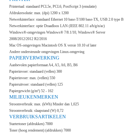
Printertaal: standaard PCL5e, PCL6, PostScript 3 (emulatie)
Afdrukresolutie: max. (dpi) 1200 x 1200
Netwerkinterface: standaard Ethernet 10 base-T/100 base-TX, USB 2.0 type B
Netwerkinterface: optie Draadloos LAN (IEEE 802.11 a/b/g/n/ac)
Windows®-omgevingen Windows® 7/8.1/10, Windows® Server
2008/2012/2012 R2/2016
Mac OS-omgevingen Macintosh OS X versie 10.10 of later
Andere ondersteunde omgevingen Linux-omgeving
PAPIERVERWERKING
Aanbevolen papierformaat A4, A5, A6, B5, B6
Papierinvoer: standaard (vellen) 300
Papierinvoer: max. (vellen) 550
Papieruitvoer: standaard (vellen) 125
Papiergewicht (g/m²) 52 - 162
MILIEUKENMERKEN
Stroomverbruik: max. (kWh) Minder dan 1,025
Stroomverbruik: slaapstand (W) 0,72
VERBRUIKSARTIKELEN
Startertoner (afdrukken) 7000
Toner (hoog rendement) (afdrukken) 7000