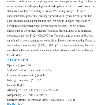
monitoren en beheren: van de printgeschiedenis en apparaatinstellingen tot aan de
CONTA
netwerkprotocolinstellingen. Optioneel verkrijgbaar met 5 GHz Wi-Fi voor een
stabielere draadloze verbinding in drukke Wi-Fi-omgevingen. Dit is een
onderhoudsarme printer met een hoge productiviteit, geschikt voor gebruik in
kleine ruimten. Dankzij het handige ontwerp zijn de knoppen, papierlade en
vervangbare onderdelen vanaf de voorzijde te bereiken. De SP 330DN
ondersteunt de besturingssystemen Windows, Mac en Linux en is optioneel
verkrijgbaar met Wi-Fi (2,4 GHz/5 GHz). Tonercartridge en drum in één. Het
onderhoud en de vervanging van verbruiksartikelen is zeer eenvoudig. Printen in
zwart-wit op hoge kwaliteit (1200 x 1200 dpi). Het compacte ontwerp bespaart
waardevolle kantoorruimte Ondersteunt mobiel printen via AirPrint en Google
Cloud Print.
ALGEMEEN
Opwarmtijd (sec.) 26
Snelheid 1e afdruk: zwart-wit (sec.) 7,5
Continue afdruksnelheid (ppm) 32
Geheugen: standaard (MB) 128
Gewicht (kg) 13
Afmetingen: B x D x H (mm) 370 x 392 x 262
Netspanning 220 - 240 V, 50/60 Hz
Laserclassificatie Laserproduct klasse 1 (IEC60825 - 1:2014)
PRINTER