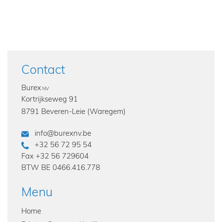
Contact
Burex
NV
Kortrijkseweg 91
8791 Beveren-Leie (Waregem)
info@burexnv.be
+32 56 72 95 54
Fax
+32 56 729604
BTW
BE 0466.416.778
Menu
Home