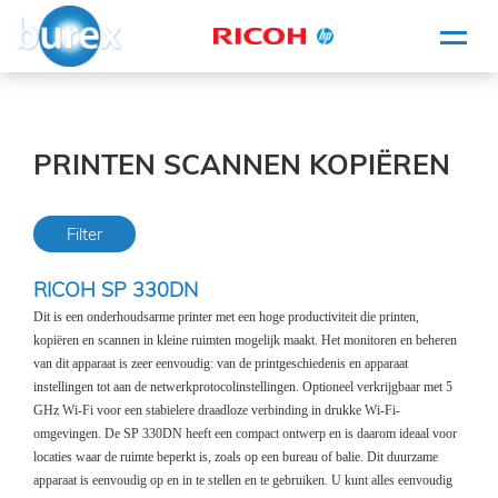
HOME
PRINTE
PRINTEN SCANNEN KOPIËREN
SCANN
KOPIËR
Filter
INFORM
RICOH SP 330DN
WHITE
- PROJ
Dit is een onderhoudsarme printer met een hoge productiviteit die printen,
kopiëren en scannen in kleine ruimten mogelijk maakt. Het monitoren en beheren
van dit apparaat is zeer eenvoudig: van de printgeschiedenis en apparaat
KLEI
instellingen tot aan de netwerkprotocolinstellingen. Optioneel verkrijgbaar met 5
BURE
GHz Wi-Fi voor een stabielere draadloze verbinding in drukke Wi-Fi-
MATERI
omgevingen. De SP 330DN heeft een compact ontwerp en is daarom ideaal voor
locaties waar de ruimte beperkt is, zoals op een bureau of balie. Dit duurzame
SERVICE
apparaat is eenvoudig op en in te stellen en te gebruiken. U kunt alles eenvoudig