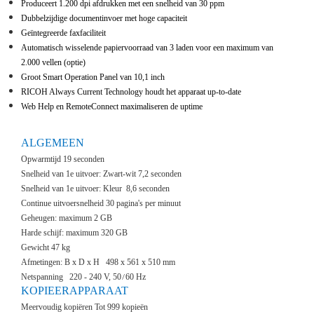
Produceert 1.200 dpi afdrukken met een snelheid van 30 ppm
CONTA
Dubbelzijdige documentinvoer met hoge capaciteit
Geïntegreerde faxfaciliteit
Automatisch wisselende papiervoorraad van 3 laden voor een maximum van
2.000 vellen (optie)
Groot Smart Operation Panel van 10,1 inch
RICOH Always Current Technology houdt het apparaat up-to-date
Web Help en RemoteConnect maximaliseren de uptime
ALGEMEEN
Opwarmtijd 19 seconden
Snelheid van 1e uitvoer: Zwart-wit 7,2 seconden
Snelheid van 1e uitvoer: Kleur 8,6 seconden
Continue uitvoersnelheid 30 pagina's per minuut
Geheugen: maximum 2 GB
Harde schijf: maximum 320 GB
Gewicht 47 kg
Afmetingen: B x D x H 498 x 561 x 510 mm
Netspanning 220 - 240 V, 50
60 Hz
KOPIEERAPPARAAT
Meervoudig kopiëren Tot 999 kopieën