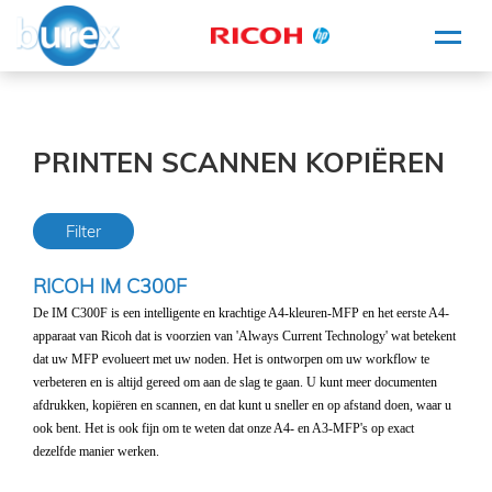
HOME
PRINTE
PRINTEN SCANNEN KOPIËREN
SCANN
KOPIËR
Filter
INFORM
RICOH IM C300F
WHITE
- PROJ
De IM C300F is een intelligente en krachtige A4-kleuren-MFP en het eerste A4-
apparaat van Ricoh dat is voorzien van 'Always Current Technology' wat betekent
dat uw MFP evolueert met uw noden. Het is ontworpen om uw workflow te
KLEI
verbeteren en is altijd gereed om aan de slag te gaan. U kunt meer documenten
BURE
afdrukken, kopiëren en scannen, en dat kunt u sneller en op afstand doen, waar u
MATERI
ook bent. Het is ook fijn om te weten dat onze A4- en A3-MFP's op exact
dezelfde manier werken.
SERVICE