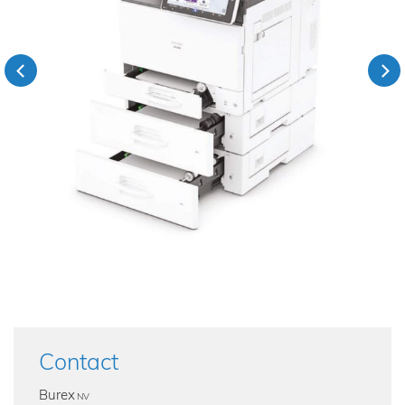
Previous
Next
Contact
Burex
NV