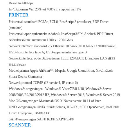
Resolutie 600 dpi
In-/uitzoomen Van 25% tot 400% in stappen van 1%
PRINTER
Printertaal: standaard PCL5c, PCL6, PostScript 3 (emulatie), PDF Direct
(emulatie)
Printertaal: optie authentieke Adobe® PostScript®3™, Adobe® PDF Direct
Afdrukresolutie: maximum 1200 x 1200/1-bits
Netwerkinterface: standaard 2 x Ethernet 10 base-T/100 base-TX/1000 base-T,
USB-hostinterface type A, USB-apparaatinterface type B
Netwerkinterface: optie Bidirectioneel IEEE 1284/ECP, Draadloos LAN
(IEEE
802.11a/b/g/n)
Mobiel printen Apple AirPrint™, Mopria, Google Cloud Print, NFC, Ricoh
Smart Device Connector
Netwerkprotocol TCP/IP (IP versie 4, IP versie 6)
Windows®-omgevingen Windows® Vista/7/8/8.1/10, Windows® Server
2008/2008 R2/2012/2012 R2, Windows® Server 2016, Windows® Server 2019
Mac OS-omgevingen Macintosh OS X Native versie 10.11 of later
UNIX-omgevingen UNIX Sun® Solaris, HP-UX, SCO OpenServer, RedHat®
Linux Enterprise, IBM® AIX
SAP®-omgevingen SAP® R/3®, SAP® S/4®
SCANNER