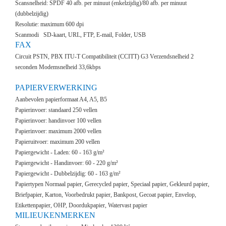
Scansnelheid: SPDF 40 afb. per minuut (enkelzijdig)/80 afb. per minuut
(dubbelzijdig)
Resolutie: maximum 600 dpi
Scanmodi SD-kaart, URL, FTP, E-mail, Folder, USB
FAX
Circuit PSTN, PBX ITU-T Compatibiliteit (CCITT) G3 Verzendsnelheid 2
seconden Modemsnelheid 33,6kbps
PAPIERVERWERKING
Aanbevolen papierformaat A4, A5, B5
Papierinvoer: standaard 250 vellen
Papierinvoer: handinvoer 100 vellen
Papierinvoer: maximum 2000 vellen
Papieruitvoer: maximum 200 vellen
Papiergewicht - Laden: 60 - 163 g/m²
Papiergewicht - Handinvoer: 60 - 220 g/m²
Papiergewicht - Dubbelzijdig: 60 - 163 g/m²
Papiertypen Normaal papier, Gerecycled papier, Speciaal papier, Gekleurd papier,
Briefpapier, Karton, Voorbedrukt papier, Bankpost, Gecoat papier, Envelop,
Etikettenpapier, OHP, Doordukpapier, Watervast papier
MILIEUKENMERKEN