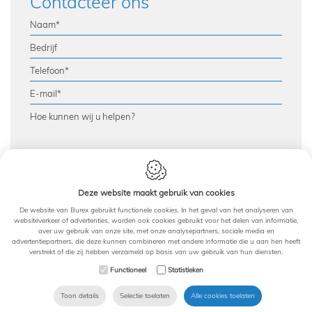
Contacteer ons
This site is protected by reCAPTCHA and the Google
Privacy Policy
Deze website maakt gebruik van cookies
and
Terms of Service
apply.
De website van Burex gebruikt functionele cookies. In het geval van het analyseren van
websiteverkeer of advertenties, worden ook cookies gebruikt voor het delen van informatie,
Versturen
over uw gebruik van onze site, met onze analysepartners, sociale media en
advertentiepartners, die deze kunnen combineren met andere informatie die u aan hen heeft
verstrekt of die zij hebben verzameld op basis van uw gebruik van hun diensten.
Cookie Policy
Privacy Policy
Functioneel
Statistieken
Webdesign by
IDcreation 2020
Toon details
Selectie toelaten
Alle cookies toelaten